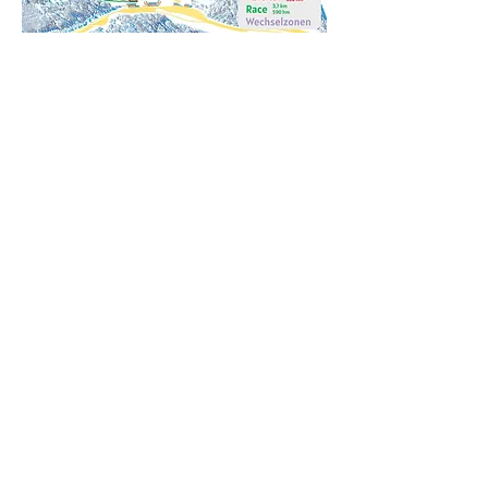
KONTAKT
Skischule Lamer Winkel
Steffi Koller
Büro & Skiladerl
Arberstraße 37
93462 Lam
Tel.:
+49 (0) 9943 3344
Handy:
+49 15153605503
Mail:
skischule-lamerwinkel@web.de