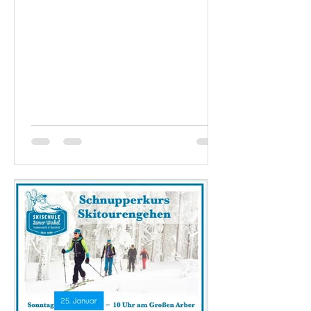
015153605503 Wir freuen uns auf
euren Besuch