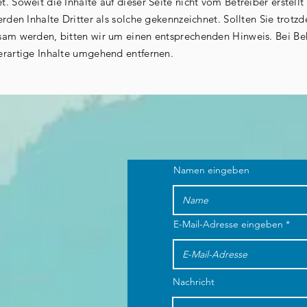
. Soweit die Inhalte auf dieser Seite nicht vom Betreiber erstel
rden Inhalte Dritter als solche gekennzeichnet. Sollten Sie trotz
sam werden, bitten wir um einen entsprechenden Hinweis. Bei B
erartige Inhalte umgehend entfernen.
Namen eingeben
E-Mail-Adresse eingeben
Nachricht