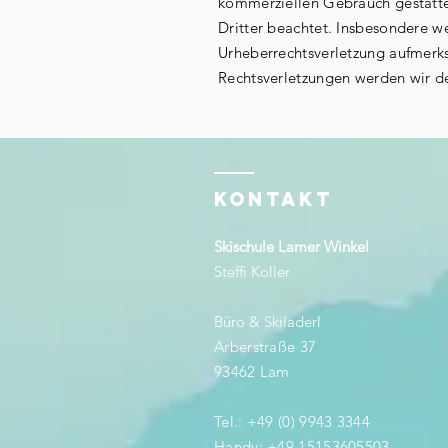
kommerziellen Gebrauch gestattet
Dritter beachtet. Insbesondere we
Urheberrechtsverletzung aufmerk
Rechtsverletzungen werden wir d
KONTAKT
Skischule Lamer Winkel
Steffi Koller
Büro & Skiladerl
Arberstraße 37
93462 Lam
Tel.: +49 (0) 9943 3344
Handy: +49 15153605503