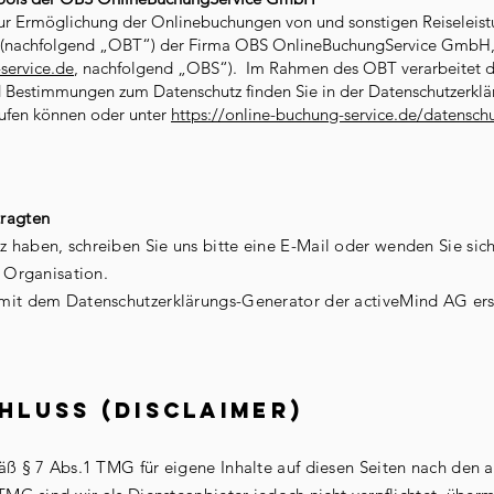
ur Ermöglichung der Onlinebuchungen von und sonstigen Reiseleist
 (nachfolgend „OBT“) der Firma OBS OnlineBuchungService GmbH
service.de
, nachfolgend „OBS“). Im Rahmen des OBT verarbeitet d
nd Bestimmungen zum Datenschutz finden Sie in der Datenschutzerkl
rufen können oder unter
https://online-buchung-service.de/datensch
tragten
haben, schreiben Sie uns bitte eine E-Mail oder wenden Sie sich 
r Organisation.
mit dem Datenschutzerklärungs-Generator der activeMind AG erst
luss (Disclaimer)
äß § 7 Abs.1 TMG für eigene Inhalte auf diesen Seiten nach den