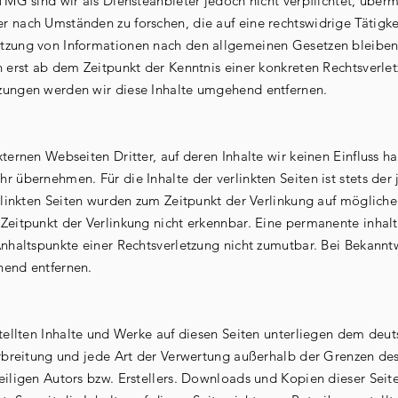
TMG sind wir als Diensteanbieter jedoch nicht verpflichtet, über
r nach Umständen zu forschen, die auf eine rechtswidrige Tätigkei
tzung von Informationen nach den allgemeinen Gesetzen bleiben h
ch erst ab dem Zeitpunkt der Kenntnis einer konkreten Rechtsverl
zungen werden wir diese Inhalte umgehend entfernen.
ternen Webseiten Dritter, auf deren Inhalte wir keinen Einfluss ha
 übernehmen. Für die Inhalte der verlinkten Seiten ist stets der
rlinkten Seiten wurden zum Zeitpunkt der Verlinkung auf mögliche 
eitpunkt der Verlinkung nicht erkennbar. Eine permanente inhaltl
Anhaltspunkte einer Rechtsverletzung nicht zumutbar. Bei Bekann
hend entfernen.
stellten Inhalte und Werke auf diesen Seiten unterliegen dem deu
erbreitung und jede Art der Verwertung außerhalb der Grenzen des
iligen Autors bzw. Erstellers. Downloads und Kopien dieser Seite s